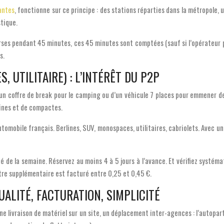
antes
, fonctionne sur ce principe : des stations réparties dans la métropole, 
stique.
urses pendant 45 minutes, ces 45 minutes sont comptées (sauf si l’opérateur p
s.
, UTILITAIRE) : L’INTÉRÊT DU P2P
’un coffre de break pour le camping ou d’un véhicule 7 places pour emmener de
ines et de compactes.
tomobile français. Berlines, SUV, monospaces, utilitaires, cabriolets. Avec un
andé de la semaine. Réservez au moins 4 à 5 jours à l’avance. Et vérifiez sy
tre supplémentaire est facturé entre 0,25 et 0,45 €.
ALITÉ, FACTURATION, SIMPLICITÉ
ne livraison de matériel sur un site, un déplacement inter-agences : l’autopar