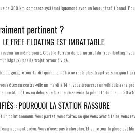
u plus de 300 km, comparez systématiquement avec un loueur traditionnel. Po
vraiment pertinent ?
D LE FREE-FLOATING EST IMBATTABLE
e revenir au même point. C’est le terrain de jeu naturel du free-floating : vo
unicipaux), pas de trajet retour à vide.
ie de gare, retour tardif quand le métro ne roule plus, trajet vers un quartier 
Si vous êtes en centre-ville un mardi à 14 h, vous trouverez un véhicule sans p
t-ce que 50 mètres en dehors de la zone de service, la pénalité tombe — 20 à 50
FIÉS : POURQUOI LA STATION RASSURE
t un point commun. Vous partez, vous faites ce que vous avez à faire, vous rev
 l’emplacement prévu. Vous n’avez pas à chercher. Et au retour, la place est libr