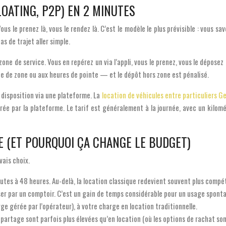
LOATING, P2P) EN 2 MINUTES
s le prenez là, vous le rendez là. C’est le modèle le plus prévisible : vous sav
as de trajet aller simple.
zone de service. Vous en repérez un via l’appli, vous le prenez, vous le déposez 
ie de zone ou aux heures de pointe — et le dépôt hors zone est pénalisé.
 disposition via une plateforme. La
location de véhicules entre particuliers 
rée par la plateforme. Le tarif est généralement à la journée, avec un kilomét
E (ET POURQUOI ÇA CHANGE LE BUDGET)
vais choix.
es à 48 heures. Au-delà, la location classique redevient souvent plus compétit
er par un comptoir. C’est un gain de temps considérable pour un usage spontan
ge gérée par l’opérateur), à votre charge en location traditionnelle.
opartage sont parfois plus élevées qu’en location (où les options de rachat son