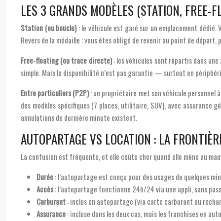
LES 3 GRANDS MODÈLES (STATION, FREE-F
Station (ou boucle)
: le véhicule est garé sur un emplacement dédié. Vou
Revers de la médaille : vous êtes obligé de revenir au point de départ, p
Free-floating (ou trace directe)
: les véhicules sont répartis dans une 
simple. Mais la disponibilité n’est pas garantie — surtout en périphér
Entre particuliers (P2P)
: un propriétaire met son véhicule personnel à
des modèles spécifiques (7 places, utilitaire, SUV), avec assurance gé
annulations de dernière minute existent.
AUTOPARTAGE VS LOCATION : LA FRONTIÈR
La confusion est fréquente, et elle coûte cher quand elle mène au mau
Durée
: l’autopartage est conçu pour des usages de quelques minut
Accès
: l’autopartage fonctionne 24h/24 via une appli, sans pass
Carburant
: inclus en autopartage (via carte carburant ou rechar
Assurance
: incluse dans les deux cas, mais les franchises en aut