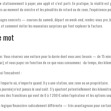
e stationnement à payer, une appli et c’est parti. En pratique, la réalité est p
s au moment du sinistre et les pénalités de retard ou de zone, l’expérience 
usages concrets — courses du samedi, départ en week-end, rendez-vous pro, be
 et comment éviter les mauvaises surprises qui font exploser la facture.
le mot
er. Vous réservez une voiture pour la durée dont vous avez besoin — de 15 minut
eur), et vous payez en fonction de ce que vous consommez : du temps, des kilom
ui l’encadrent :
’importe où, n’importe quand. Il y a une station, une zone ou un propriétaire.
 à la journée) n’est jamais le seul coût. S’y ajoutent potentiellement des kilom
vec des franchises qui vont de 0 à 1 200 € selon l’opérateur et les options sou
e logique financière radicalement différente — très avantageuse pour certains