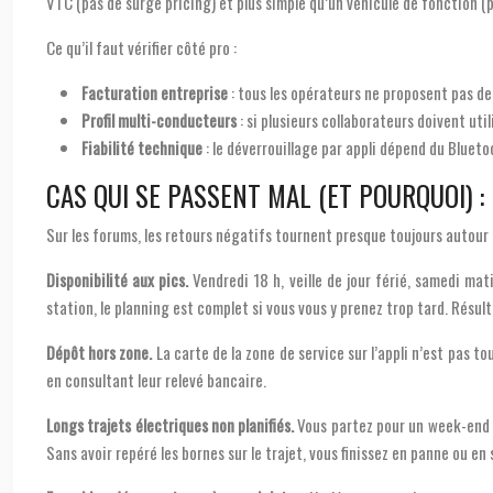
VTC (pas de surge pricing) et plus simple qu’un véhicule de fonction (p
Ce qu’il faut vérifier côté pro :
Facturation entreprise
: tous les opérateurs ne proposent pas d
Profil multi-conducteurs
: si plusieurs collaborateurs doivent util
Fiabilité technique
: le déverrouillage par appli dépend du Bluet
CAS QUI SE PASSENT MAL (ET POURQUOI) 
Sur les forums, les retours négatifs tournent presque toujours autour
Disponibilité aux pics.
Vendredi 18 h, veille de jour férié, samedi mati
station, le planning est complet si vous vous y prenez trop tard. Résult
Dépôt hors zone.
La carte de la zone de service sur l’appli n’est pas t
en consultant leur relevé bancaire.
Longs trajets électriques non planifiés.
Vous partez pour un week-end 
Sans avoir repéré les bornes sur le trajet, vous finissez en panne ou e