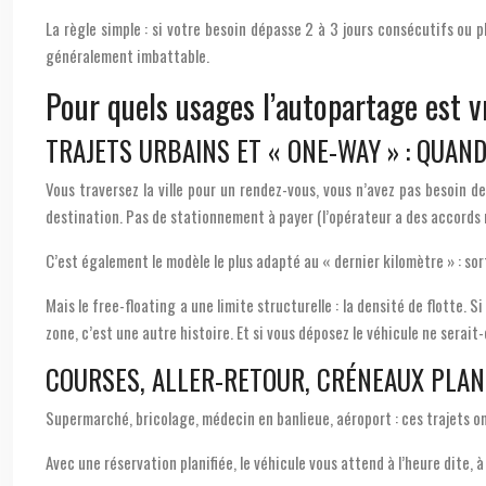
La règle simple : si votre besoin dépasse 2 à 3 jours consécutifs o
généralement imbattable.
Pour quels usages l’autopartage est 
TRAJETS URBAINS ET « ONE-WAY » : QUAN
Vous traversez la ville pour un rendez-vous, vous n’avez pas besoin d
destination. Pas de stationnement à payer (l’opérateur a des accords m
C’est également le modèle le plus adapté au « dernier kilomètre » : sort
Mais le free-floating a une limite structurelle : la densité de flotte. 
zone, c’est une autre histoire. Et si vous déposez le véhicule ne serai
COURSES, ALLER-RETOUR, CRÉNEAUX PLANI
Supermarché, bricolage, médecin en banlieue, aéroport : ces trajets on
Avec une réservation planifiée, le véhicule vous attend à l’heure dite, à