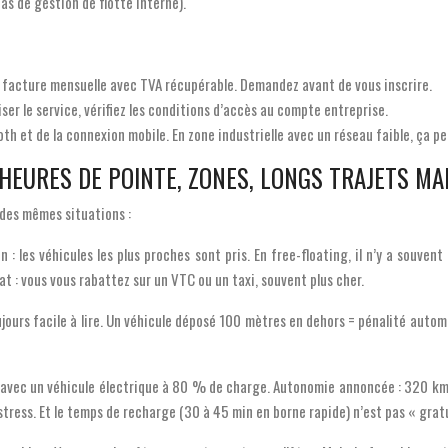
as de gestion de flotte interne).
e facture mensuelle avec TVA récupérable. Demandez avant de vous inscrire.
iser le service, vérifiez les conditions d’accès au compte entreprise.
ooth et de la connexion mobile. En zone industrielle avec un réseau faible, ça
: HEURES DE POINTE, ZONES, LONGS TRAJETS M
 des mêmes situations :
n : les véhicules les plus proches sont pris. En free-floating, il n’y a souven
at : vous vous rabattez sur un VTC ou un taxi, souvent plus cher.
oujours facile à lire. Un véhicule déposé 100 mètres en dehors = pénalité auto
avec un véhicule électrique à 80 % de charge. Autonomie annoncée : 320 km.
n stress. Et le temps de recharge (30 à 45 min en borne rapide) n’est pas « gra